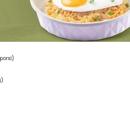
porsi)
g)