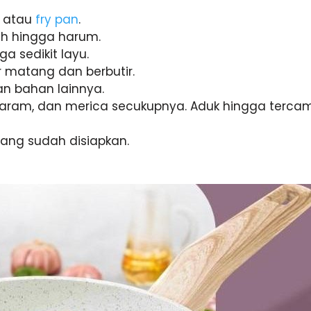
atau
fry pan
.
h hingga harum.
a sedikit layu.
r matang dan berbutir.
an bahan lainnya.
garam, dan merica secukupnya. Aduk hingga terca
yang sudah disiapkan.