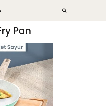
e
Fry Pan