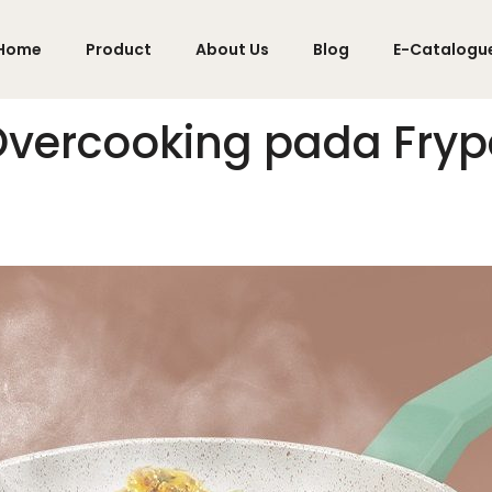
Home
Product
About Us
Blog
E-Catalogu
Overcooking pada Fry