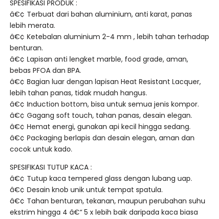
SPESIFIKASI PRODUK :
â€¢ Terbuat dari bahan aluminium, anti karat, panas
lebih merata.
â€¢ Ketebalan aluminium 2-4 mm , lebih tahan terhadap
benturan.
â€¢ Lapisan anti lengket marble, food grade, aman,
bebas PFOA dan BPA.
â€¢ Bagian luar dengan lapisan Heat Resistant Lacquer,
lebih tahan panas, tidak mudah hangus.
â€¢ Induction bottom, bisa untuk semua jenis kompor.
â€¢ Gagang soft touch, tahan panas, desain elegan.
â€¢ Hemat energi, gunakan api kecil hingga sedang.
â€¢ Packaging berlapis dan desain elegan, aman dan
cocok untuk kado.
SPESIFIKASI TUTUP KACA :
â€¢ Tutup kaca tempered glass dengan lubang uap.
â€¢ Desain knob unik untuk tempat spatula.
â€¢ Tahan benturan, tekanan, maupun perubahan suhu
ekstrim hingga 4 â€“ 5 x lebih baik daripada kaca biasa